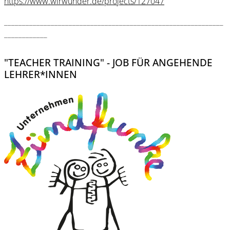
https://www.wirwunder.de/projects/127047
_____________________________________________________________
____________
"TEACHER TRAINING" - JOB FÜR ANGEHENDE
LEHRER*INNEN