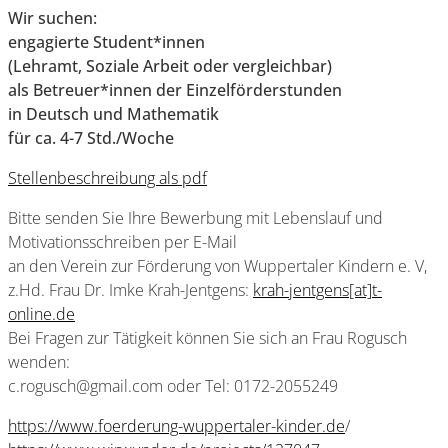
Wir suchen:
engagierte Student*innen
(Lehramt, Soziale Arbeit oder vergleichbar)
als Betreuer*innen der Einzelförderstunden
in Deutsch und Mathematik
für ca. 4-7 Std./Woche
Stellenbeschreibung als pdf
Bitte senden Sie Ihre Bewerbung mit Lebenslauf und
Motivationsschreiben per E-Mail
an den Verein zur Förderung von Wuppertaler Kindern e. V,
z.Hd. Frau Dr. Imke Krah-Jentgens:
krah-jentgens[at]t-
online.de
Bei Fragen zur Tätigkeit können Sie sich an Frau Rogusch
wenden:
c.rogusch@gmail.com oder Tel: 0172-2055249
https://www.foerderung-wuppertaler-kinder.de
/