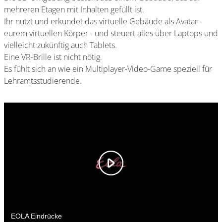
mehreren Etagen mit Inhalten gefüllt ist.
Ihr nutzt und erkundet das virtuelle Gebäude als Avatar -
eurem virtuellen Körper - und steuert alles über Laptops und
vielleicht zukünftig auch Tablets.
Eine VR-Brille ist nicht nötig.
Es fühlt sich an wie ein Multiplayer-Video-Game speziell für
Lehramtsstudierende.