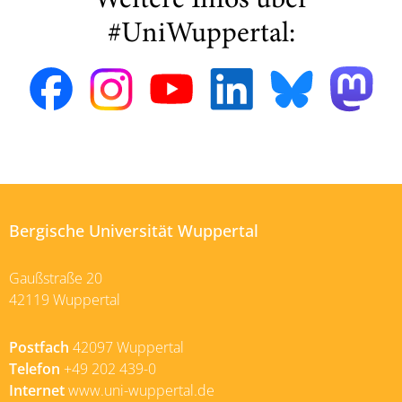
Weitere Infos über
#UniWuppertal:
Bergische Universität Wuppertal
Gaußstraße 20
42119 Wuppertal
Postfach
42097 Wuppertal
Telefon
+49 202 439-0
Internet
www.uni-wuppertal.de