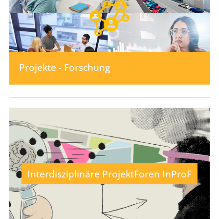
Projekte - Forschung
Interdisziplinäre ProjektForen InProF