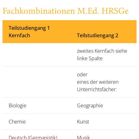
Fachkombinationen M.Ed. HRSGe
Teilstudiengang 1
Kernfach
Teilstudiengang 2
zweites Kernfach siehe
linke Spalte
oder
eines der weiteren
Unterrichtsfächer:
Biologie
Geographie
Chemie
Kunst
Deutsch (Germanistik)
Musik